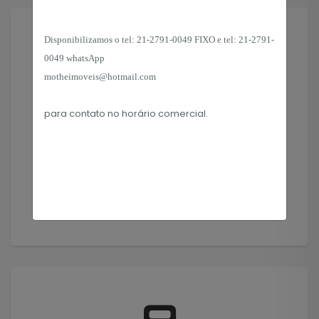
Disponibilizamos o tel:
21-2791-0049 FIXO e tel: 21-2791-
0049 whatsApp
motheimoveis@hotmail.com
Solicitar Imóvel
para contato no horário
comercial.
Encontramos o imóvel que você precisa!
Solicitar