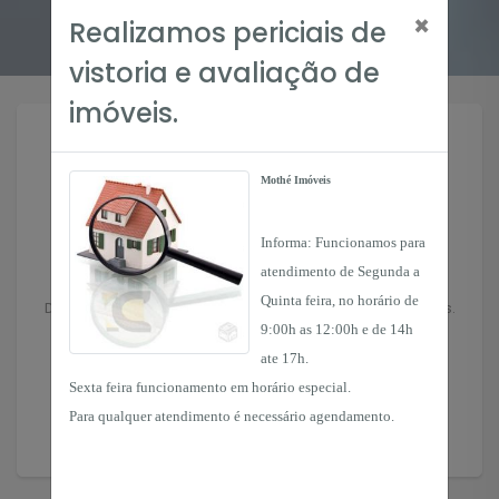
×
Realizamos periciais de
vistoria e avaliação de
imóveis.
Mothé Imóveis
Informa: Funcionamos para
Anuncie seu Imóvel
atendimento de Segunda a
Quinta feira, no horário de
Deixe seu imóvel nas mãos de profissionais experientes.
9:00h as 12:00h e de 14h
ate 17h.
Anunciar
Sexta feira funcionamento em horário especial.
Para qualquer atendimento é necessário agendamento.