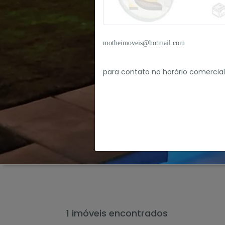
motheimoveis@hotmail.com
para contato no horário
comercial
1 imóveis encontrados