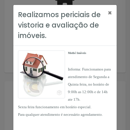
×
Realizamos periciais de
Solicitar Imóvel
vistoria e avaliação de
Encontramos o imóvel que você precisa!
imóveis.
Solicitar
Mothé Imóveis
Informa: Funcionamos para
atendimento de Segunda a
Quinta feira, no horário de
9:00h as 12:00h e de 14h
ate 17h.
Sexta feira funcionamento em horário especial.
Para qualquer atendimento é necessário agendamento.
Financiamento