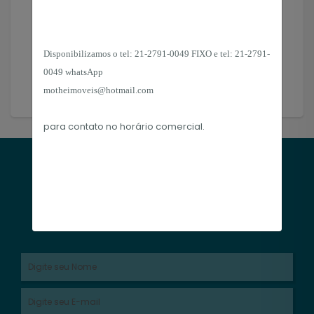
Simule o financiamento de seu imóvel.
Disponibilizamos o tel:
21-2791-0049 FIXO e tel: 21-2791-
Simular
0049 whatsApp
motheimoveis@hotmail.com
para contato no horário
comercial.
CADASTRE-SE
Receba nossas novidades por e-mail