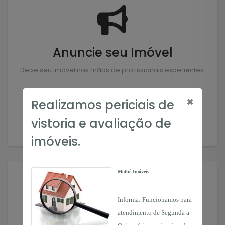
Anuncie seu Imóvel
Deixe seu imóvel nas mãos de profissionais experientes.
×
Realizamos periciais de
Anunciar
vistoria e avaliação de
imóveis.
Mothé Imóveis
Informa: Funcionamos para
atendimento de Segunda a