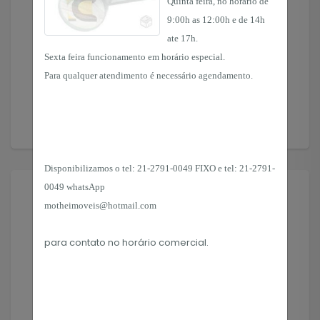
Quinta feira, no horário de
Solicitar Imóvel
9:00h as 12:00h e de 14h
ate 17h.
Encontramos o imóvel que você precisa!
Sexta feira funcionamento em horário especial.
Para qualquer atendimento é necessário agendamento.
Solicitar
Disponibilizamos o tel:
21-2791-0049 FIXO e tel: 21-2791-
0049 whatsApp
motheimoveis@hotmail.com
para contato no horário
comercial.
Financiamento
Simule o financiamento de seu imóvel.