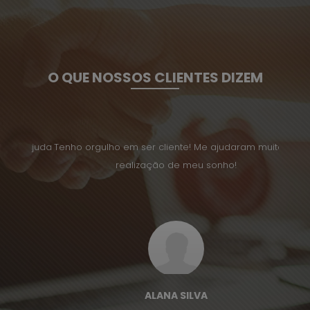
O QUE NOSSOS CLIENTES DIZEM
a ajuda
Tenho orgulho em ser cliente! Me ajudaram muito na
Desde 
realização de meu sonho!
ALANA SILVA