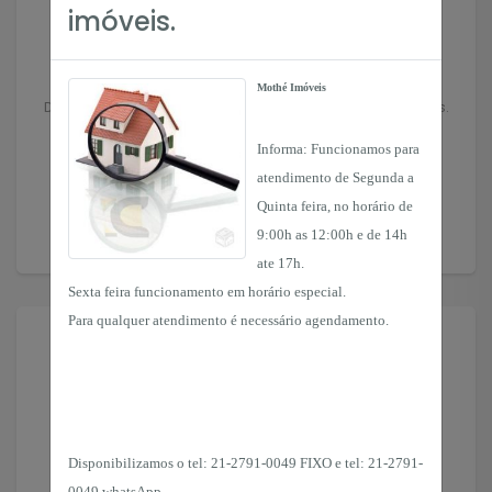
imóveis.
Anuncie seu Imóvel
Mothé Imóveis
Deixe seu imóvel nas mãos de profissionais experientes.
Informa: Funcionamos para
atendimento de Segunda a
Anunciar
Quinta feira, no horário de
9:00h as 12:00h e de 14h
ate 17h.
Sexta feira funcionamento em horário especial.
Para qualquer atendimento é necessário agendamento.
Solicitar Imóvel
Disponibilizamos o tel:
21-2791-0049 FIXO e tel: 21-2791-
0049 whatsApp