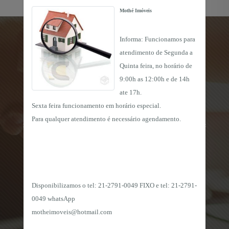
Mothé Imóveis
Informa: Funcionamos para
atendimento de Segunda a
Quinta feira, no horário de
O QUE NOSSOS CLIENTES DIZEM
9:00h as 12:00h e de 14h
ate 17h.
Sexta feira funcionamento em horário especial.
Para qualquer atendimento é necessário agendamento.
a ajuda
Tenho orgulho em ser cliente! Me ajudaram muito na
Desde 
realização de meu sonho!
Disponibilizamos o tel:
21-2791-0049 FIXO e tel: 21-2791-
0049 whatsApp
motheimoveis@hotmail.com