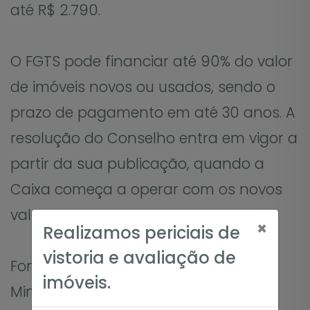
até R$ 2.790.
O FGTS pode financiar até 90% do valor
de imóveis novos ou usados, sendo o
prazo de pagamento em até 30 anos. A
resolução do Conselho entra em vigor a
partir da sua publicação, quando a
Caixa começa a operar com os novos
valores.
×
Realizamos periciais de
vistoria e avaliação de
Fonte: Redação, com informações do
imóveis.
Ministério do Trabalho e Emprego