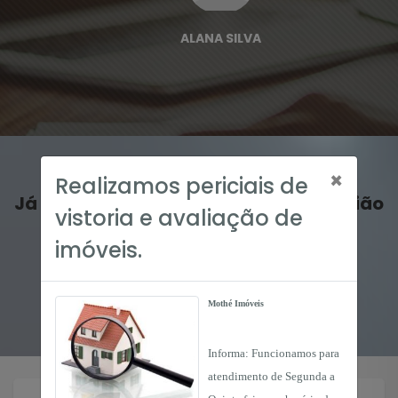
ALANA SILVA
×
Realizamos periciais de
Já negociou conosco? Deixe sua opinião
vistoria e avaliação de
sobre nosso atendimento!
imóveis.
ESCREVER DEPOIMENTO
Mothé Imóveis
Informa: Funcionamos para
atendimento de Segunda a