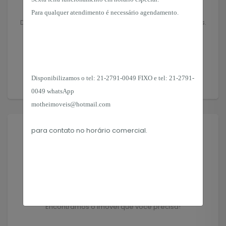
Anuncie seu Imóvel
Para qualquer atendimento é necessário agendamento.
Deixe seu imóvel nas mãos de profissionais experientes.
Anunciar
Disponibilizamos o tel:
21-2791-0049 FIXO e tel: 21-2791-
0049 whatsApp
motheimoveis@hotmail.com
para contato no horário
comercial.
Solicitar Imóvel
Encontramos o imóvel que você precisa!