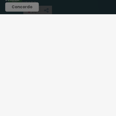
CONTATO
Concordo
(
0
)
Telefones:
(21) 2791-0049
(21) 2791-0049
motheimoveis@hotmail.com