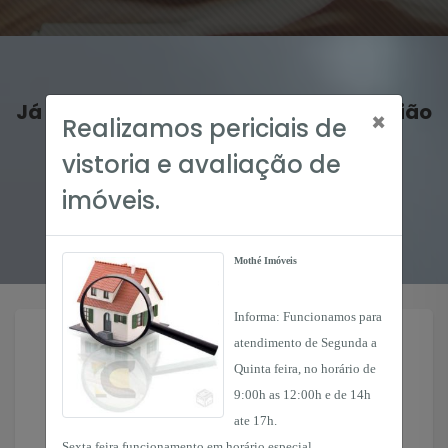
Já negociou conosco? Deixe sua opinião
×
Realizamos periciais de
sobre nosso atendimento!
vistoria e avaliação de
imóveis.
ESCREVER DEPOIMENTO
Mothé Imóveis
Informa: Funcionamos para
atendimento de Segunda a
Quinta feira, no horário de
9:00h as 12:00h e de 14h
ate 17h.
Sexta feira funcionamento em horário especial.