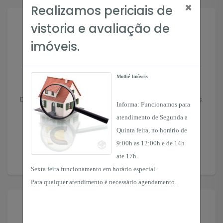
×
Realizamos periciais de
vistoria e avaliação de
imóveis.
Mothé Imóveis
Anuncie seu Imóvel
Deixe seu imóvel nas mãos de profissionais experientes.
Informa: Funcionamos para
atendimento de Segunda a
Quinta feira, no horário de
Anunciar
9:00h as 12:00h e de 14h
ate 17h.
Sexta feira funcionamento em horário especial.
Para qualquer atendimento é necessário agendamento.