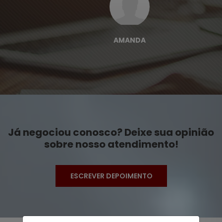
AMANDA
Já negociou conosco? Deixe sua opinião
sobre nosso atendimento!
ESCREVER DEPOIMENTO