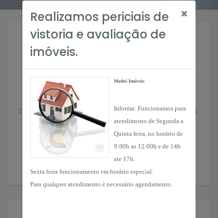
×
Realizamos periciais de
vistoria e avaliação de
imóveis.
Mothé Imóveis
Anuncie seu Imóvel
Informa: Funcionamos para
Deixe seu imóvel nas mãos de profissionais experientes.
atendimento de Segunda a
Quinta feira, no horário de
Anunciar
9:00h as 12:00h e de 14h
ate 17h.
Sexta feira funcionamento em horário especial.
Para qualquer atendimento é necessário agendamento.